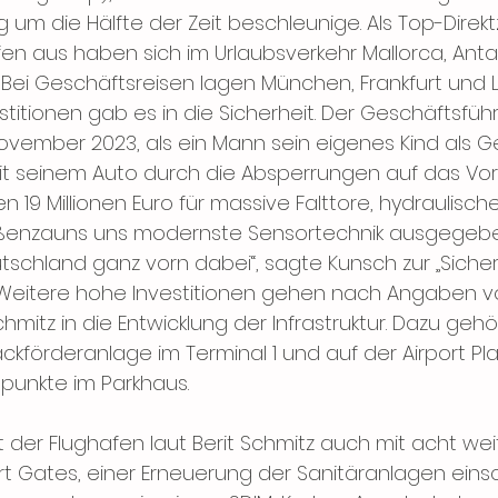
 um die Hälfte der Zeit beschleunige. Als Top-Direkt
n aus haben sich im Urlaubsverkehr Mallorca, Anta
Bei Geschäftsreisen lagen München, Frankfurt und 
itionen gab es in die Sicherheit. Der Geschäftsführ
ovember 2023, als ein Mann sein eigenes Kind als Ge
seinem Auto durch die Absperrungen auf das Vorf
 19 Millionen Euro für massive Falttore, hydraulische 
ßenzauns uns modernste Sensortechnik ausgegebe
tschland ganz vorn dabei“, sagte Kunsch zur „Sicher
Weitere hohe Investitionen gehen nach Angaben vo
hmitz in die Entwicklung der Infrastruktur. Dazu gehö
förderanlage im Terminal 1 und auf der Airport Plaz
punkte im Parkhaus.
t der Flughafen laut Berit Schmitz auch mit acht wei
Gates, einer Erneuerung der Sanitäranlagen einsch