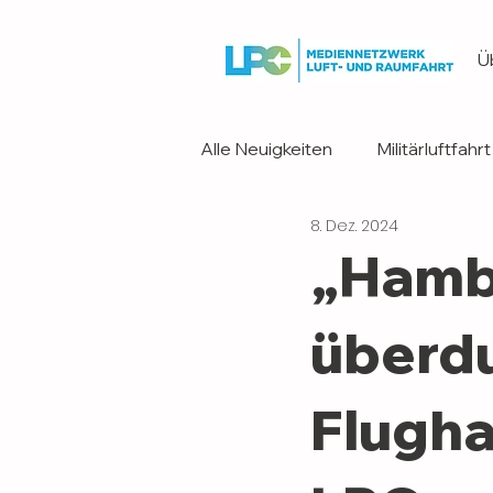
Ü
Alle Neuigkeiten
Militärluftfahrt
8. Dez. 2024
Flugsicherung
Historie
„Hamb
Reisen
Jahrestagungen
überdu
Flugh
2011
2014
2012