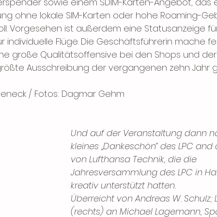
serspender sowie einem SDIM-Karten-Angebot, das e
ung ohne lokale SIM-Karten oder hohe Roaming-Ge
l. Vorgesehen ist außerdem eine Statusanzeige für
individuelle Flüge. Die Geschäftsführerin mache fe
ne große Qualitätsoffensive bei den Shops und der
größte Ausschreibung der vergangenen zehn Jahr 
veneck / Fotos: Dagmar Gehm
Und auf der Veranstaltung dann n
kleines „Dankeschön“ des LPC and 
von Lufthansa Technik, die die 
Jahresversammlung des LPC in H
kreativ unterstützt hatten.
Überreicht von Andreas W. Schulz; 
(rechts) an Michael Lagemann, Sp