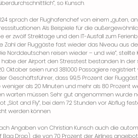
erdurchschnittlich“, so Kunsch.
2024 sprach der Flughafenchef von einem „guten, a
tresssituationen. Als Beispiele für die außergewöhnli
 er zwölf Streiktage und den IT-Ausfall zum Ferienb
 Zahl der Fluggäste fast wieder das Niveau aus der 
„Die Norddeutschen reisen wieder – und wie“, stellte 
 habe der Airport den Stresstest bestanden. In der 
0. Oktober seien rund 381.000 Passagiere registriert
 der Geschäftsführer, dass 99,5 Prozent der Fluggäs
le weniger als 20 Minuten und mehr als 80 Prozent we
ten warten müssen. Sehr gut angenommen wurde n
„Slot and Fly“, bei dem 72 Stunden vor Abflug feste
cht werden können.
nach Angaben von Christian Kunsch auch die autom
f Bag Drop), die von 70 Prozent der Airlines angeb