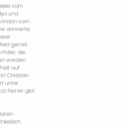
ziele vom 
lya und 
London vorn.
er erinnerte 
isel 
eld gerast 
Poller, die 
n worden. 
heit auf 
n Christian 
rt unter 
a. Ferner gibt 
teren 
ließlich 