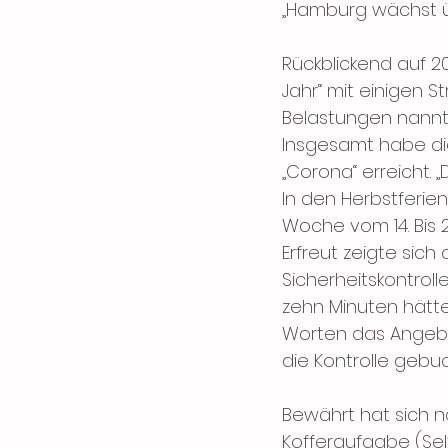
„Hamburg wächst üb
Rückblickend auf 
Jahr“ mit einigen S
Belastungen nannte
Insgesamt habe die
„Corona“ erreicht. 
In den Herbstferien
Woche vom 14. Bis 2
Erfreut zeigte sich
Sicherheitskontrol
zehn Minuten hät
Worten das Angebot 
die Kontrolle gebu
Bewährt hat sich 
Kofferaufgabe (Sel