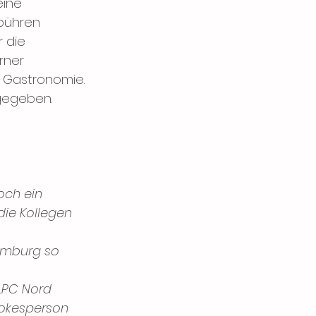
ine 
bühren 
 die 
rner 
 Gastronomie. 
gegeben.
och ein 
die Kollegen 
amburg so 
LPC Nord 
okesperson 