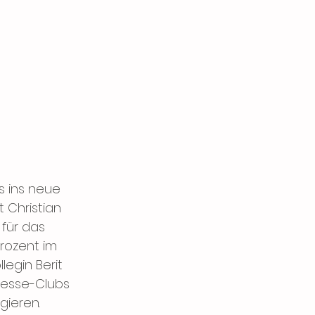
s ins neue 
 Christian 
für das 
rozent im 
egin Berit 
resse-Clubs 
gieren. 