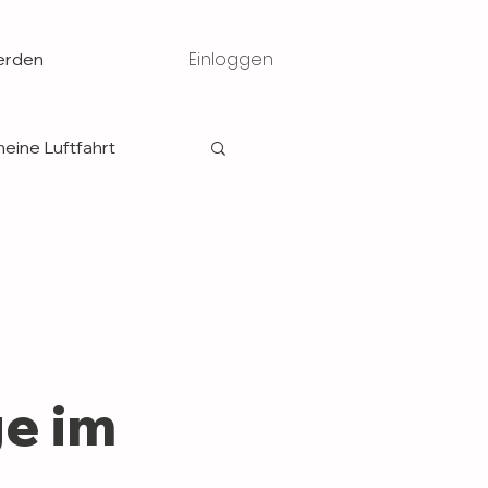
Einloggen
erden
eine Luftfahrt
2015
Vorstand
08
2009
2010
e im