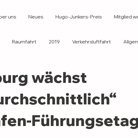
ber uns
Neues
Hugo-Junkers-Preis
Mitglied w
Raumfahrt
2019
Verkehrsluftfahrt
Allgem
Forschung
2020
2018
2017
2016
urg wächst
2003
2004
2005
2006
2007
20
rchschnittlich“
afen-Führungsetag
2013
2015
Hugo Junkers Preis