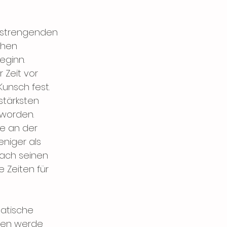
nstrengenden 
chen 
eginn. 
Zeit vor 
Kunsch fest.
stärksten 
 worden. 
te an der 
niger als 
ach seinen 
 Zeiten für 
atische 
oten werde 