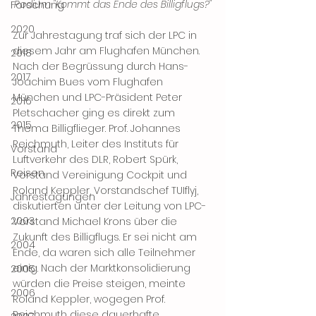
Podium "Kommt das Ende des Billigflugs?"
Forschung
2020
Zur Jahrestagung traf sich der LPC in 
diesem Jahr am Flughafen München. 
2018
Nach der Begrüssung durch Hans-
2017
Joachim Bues vom Flughafen 
München und LPC-Präsident Peter 
2016
Pletschacher ging es direkt zum 
2015
Thema Billigflieger. Prof. Johannes 
Reichmuth, Leiter des Instituts für 
Vorstand
Luftverkehr des DLR, Robert Spürk, 
Reisen
Vorstand Vereinigung Cockpit und 
Roland Keppler, Vorstandschef TUIflyj, 
Jahrestagungen
diskutierten unter der Leitung von LPC-
2003
Vorstand Michael Krons über die 
Zukunft des Billigflugs. Er sei nicht am 
2004
Ende, da waren sich alle Teilnehmer 
einig. Nach der Marktkonsolidierung 
2005
würden die Preise steigen, meinte 
2006
Roland Keppler, wogegen Prof. 
Reichmuth diese dauerhafte 