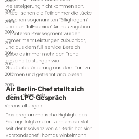
2007
Preissteigerung nicht kommen sah. 
2008
Aktuell sahen die Teilnehmer die Lücke 
zwischen sogenannten “Billigfliegern” 
2009
und den “full-service” Airlines zugehen: 
2010
im unteren Preissegment würden 
Immer mehr Leistungen zubuchbar, 
2011
und aus dem full-service-Bereich 
2014
gäbe es immer mehr den Trend, 
einzelne Leistungen wie 
2012
Gepäckbeförderung aus dem Tarif zu 
2013
nehmen und getrennt anzubieten.
2015
Air Berlin-Chef stellt sich 
Hugo Junkers Preis
dem LPC-Gespräch
Veranstaltungen
Das programmatische Highlight des 
Freitags folgte sofort: zum ersten Mal 
seit der Insolvenz von Air Berlin hat sich 
Vorstandschef Thomas Winkelmann 