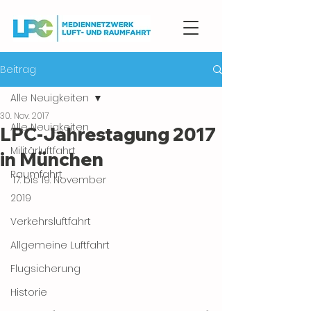
Beitrag
Alle Neuigkeiten
30. Nov. 2017
Alle Neuigkeiten
LPC-Jahrestagung 2017
Militärluftfahrt
in München
Raumfahrt
17. bis 19. November
2019
Verkehrsluftfahrt
Allgemeine Luftfahrt
Flugsicherung
Historie