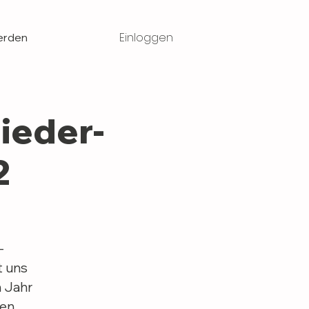
Einloggen
erden
ieder-
2
-
t uns
m Jahr
en.