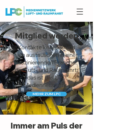
Mitglied werden
Kontakte knüpfen und
sich austauschen in einer
faszinierenden Branche,
der Luft- und Raumfahrt:
das ist das LPC
Mediennetzwerk.
MEHR ZUM LPC
Immer am Puls der