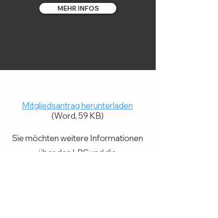
MEHR INFOS
Mitgliedsantrag herunterladen
(Word, 59 KB)
Sie möchten weitere Informationen
über den LPC und die
Mitgliedschaft? Wir helfen Ihnen
gerne weiter. Lesen Sie mehr
über
unser Mediennetzwerk
oder
nehmen Sie jetzt Kontakt auf.