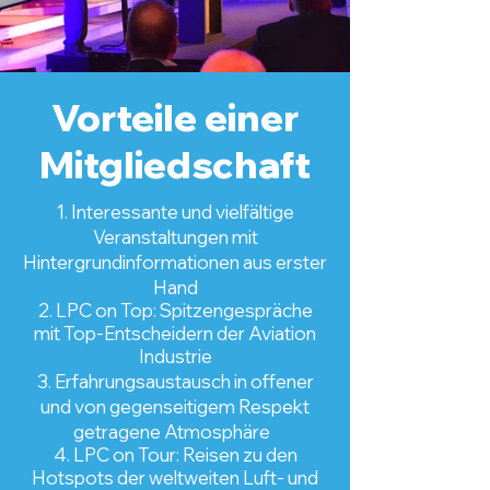
Vorteile einer
Mitgliedschaft
1. Interessante und vielfältige
Veranstaltungen mit
Hintergrundinformationen
aus erster
Hand
2. LPC on Top: Spitzengespräche
mit
Top-Entscheidern der Aviation
Industrie
3. Erfahrungsaustausch in offener
und von gegenseitigem Respekt
getragene Atmosphäre
4. LPC on Tour: Reisen zu den
Hotspots der weltweiten Luft- und