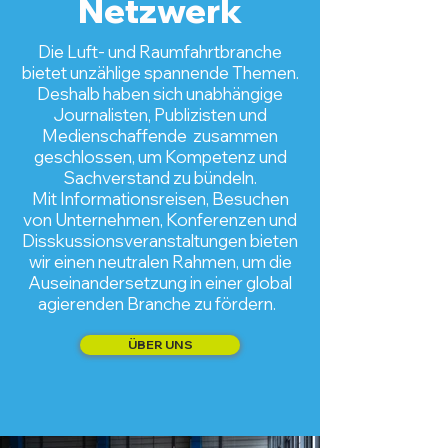
Netzwerk
Die Luft- und Raumfahrtbranche
bietet
unzählige spannende Themen.
Deshalb haben sich unabhängige
Journalisten, Publizisten und
Medienschaffende zusammen
geschlossen, um Kompetenz und
Sachverstand zu bündeln.
Mit Informationsreisen, Besuchen
von Unternehmen, Konferenzen und
Disskussionsveranstaltungen bieten
wir einen neutralen Rahmen, um die
Auseinandersetzung in einer global
agierenden Branche zu fördern.
ÜBER UNS