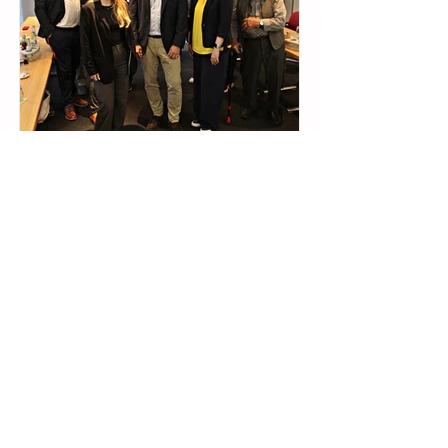
Von Antalya bis
Curação
Die breite Palette von Corendon
Airlines – zu Gast beim LPC Nord
Corendon Airlines - selten wurden
facts & figures einer Airline so locker
und launig präsentiert wie am LPC
Nord-Abend am 18. Juni 2026 im
Madison Hotel Hamburg. Diesmal
statt von Andreas Schulz, Leiter LPC
Regionalkreis Nord, von seinem