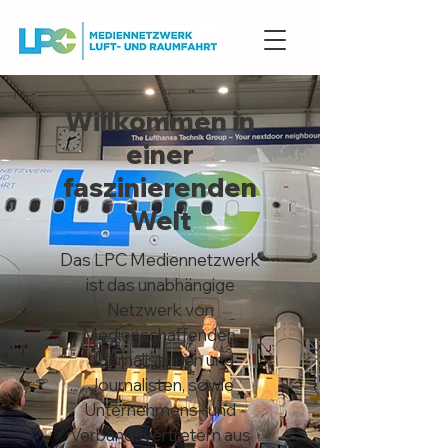
Willkommen in
einer
faszinierenden
Welt
Das LPC Mediennetzwerk
ist das unabhängige
Netzwerk von
Medienschaffenden,
Journalistinnen und
Journalisten, sowie
Unternehmens- und
Verbandsvertretern aus