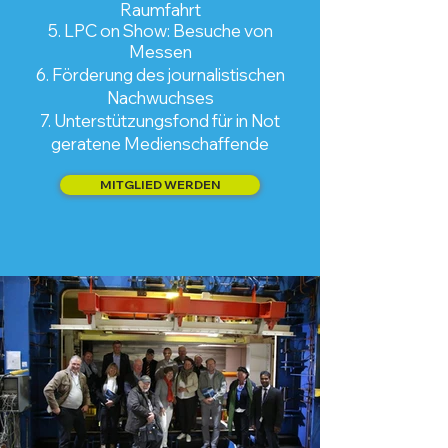
Raumfahrt
5. LPC on Show: Besuche von
Messen
6. Förderung des journalistischen
Nachwuchses
7. Unterstützungsfond für in Not
geratene Medienschaffende
MITGLIED WERDEN