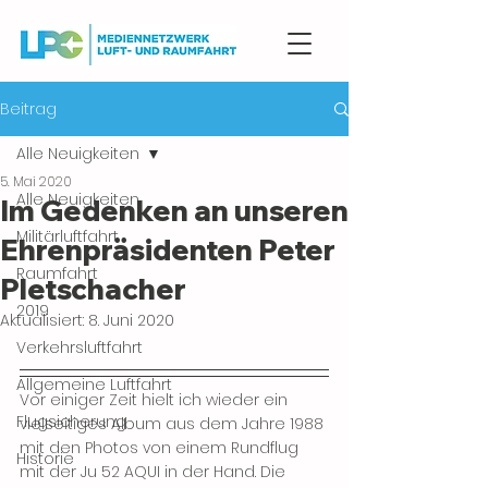
Beitrag
Alle Neuigkeiten
5. Mai 2020
Alle Neuigkeiten
Im Gedenken an unseren
Militärluftfahrt
Ehrenpräsidenten Peter
Raumfahrt
Pletschacher
2019
Aktualisiert:
8. Juni 2020
Verkehrsluftfahrt
Allgemeine Luftfahrt
Vor einiger Zeit hielt ich wieder ein 
Flugsicherung
vielseitiges Album aus dem Jahre 1988 
mit den Photos von einem Rundflug 
Historie
mit der Ju 52 AQUI in der Hand. Die 