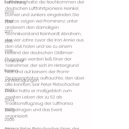
Forschung
Lufthansa hatte die Nachkommen der 
deutschen Luftfahrtpioniere Heinkel, 
2020
Dornier und Junkers eingeladen. Die 
Photos zeigen viel Prominenz, unter 
2018
anderem den damaligen 
2017
Technikvorstand Reinhardt Abraham, 
der vier Jahre zuvor die Iron Annie aus 
2016
den USA holen und sie zu einem 
2015
Lieblind der deutschen Oldtimer-
Flugzeuge werden ließ. Einer der 
Vorstand
Teilnehmer, der sich im Hintergrund 
Reisen
hielt und auf keinem der Promi-
Gruppenphotos auftauchte, den aber 
Jahrestagungen
alle kannten, war Peter Pletschacher. 
2003
Dabei hatte er maßgeblich zum 
zweiten Leben der Ju 52 als 
2004
Traditionsflugzeug der Lufthansa 
2005
beigetragen und das Event 
organisiert. 
2006
So war Peter Pletschacher. Einer, der 