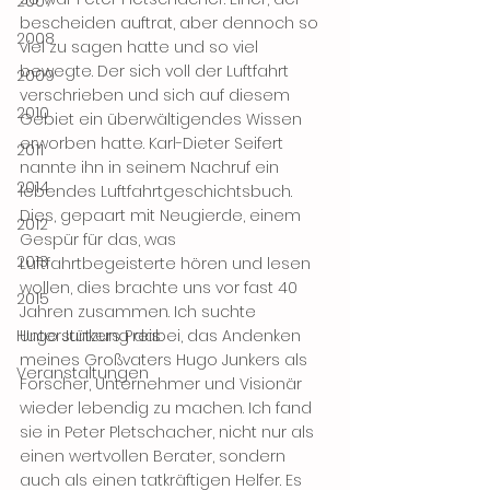
2007
bescheiden auftrat, aber dennoch so 
2008
viel zu sagen hatte und so viel 
bewegte. Der sich voll der Luftfahrt 
2009
verschrieben und sich auf diesem 
2010
Gebiet ein überwältigendes Wissen 
erworben hatte. Karl-Dieter Seifert 
2011
nannte ihn in seinem Nachruf ein 
2014
lebendes Luftfahrtgeschichtsbuch. 
Dies, gepaart mit Neugierde, einem 
2012
Gespür für das, was 
2013
Luftfahrtbegeisterte hören und lesen 
wollen, dies brachte uns vor fast 40 
2015
Jahren zusammen. Ich suchte 
Hugo Junkers Preis
Unterstützung dabei, das Andenken 
meines Großvaters Hugo Junkers als 
Veranstaltungen
Forscher, Unternehmer und Visionär 
wieder lebendig zu machen. Ich fand 
sie in Peter Pletschacher, nicht nur als 
einen wertvollen Berater, sondern 
auch als einen tatkräftigen Helfer. Es 