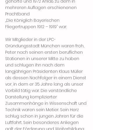
gehörte und 1972 Anlaß zu dem in 
mehreren Auflagen erschienenen 
Prachtband
„Die Königlich Bayerischen 
Fliegertruppen 1912 – 1919“ war. 
Wir Mitglieder in der LPC-
Gründungsstadt München waren froh, 
Peter nach seinen ersten beruflichen 
Stationen in unserer Mitte zu haben 
und schlugen ihn nach dem 
langjährigen Präsidenten Klaus Müller 
als dessen Nachfolger in einem Dienst 
vor, in dem er 35 Jahre lang als unser 
Vorbild tätig war. Die verständliche 
Darstellung komplizierter 
Zusammenhänge in Wissenschaft und 
Technik waren sein Metier. Sein Herz 
schlug schon in jungen Jahren für die 
Luftfahrt. Sein besonderes Anliegen 
galt der Förderung und Weiterbildung 