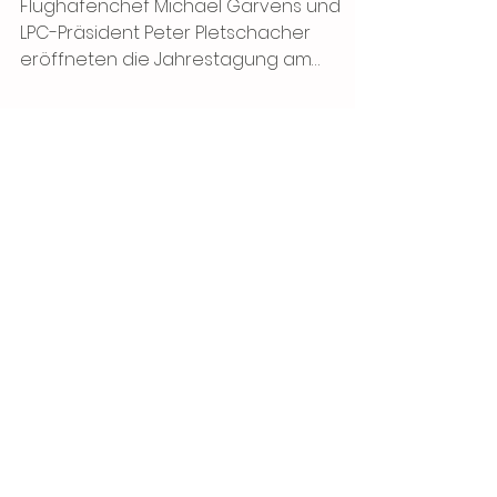
LPC-Jahrestagung Köln 2015
Flughafenchef Michael Garvens und
LPC-Präsident Peter Pletschacher
eröffneten die Jahrestagung am
Freitag vormittag, bevor es direkt
danach
Mitglied werden
Der LPC ist ein unverzichtbares
Bindeglied zwischen der Luft- und
Raumfahrtbranche und den Medien.
Helfen Sie uns, die Berichterstattung
über Luft- und Raumfahrt zu
verbessern. Treffen Sie Kollegen,
tauschen Sie Fachwissen aus und
knüpfen Sie Kontakte in einer
faszinierenden Branche.