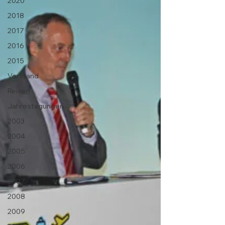
2020
2018
2017
2016
2015
Vorstand
Reisen
Jahrestagungen
2003
2004
2005
2006
2007
2008
2009