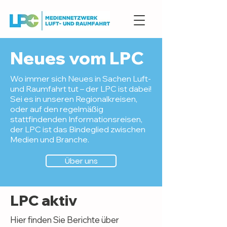
Neues vom LPC
Wo immer sich Neues in Sachen Luft-
und Raumfahrt tut – der LPC ist dabei!
Sei es in unseren Regionalkreisen,
oder auf den regelmäßig
stattfindenden Informationsreisen,
der LPC ist das Bindeglied zwischen
Medien und Branche.
Über uns
LPC aktiv
Hier finden Sie Berichte über