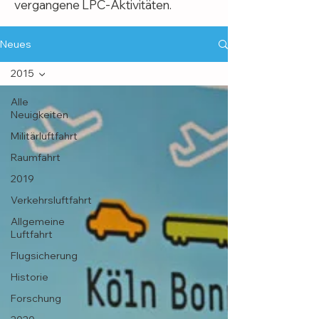
vergangene LPC-Aktivitäten.
Neues
2015
Alle
Neuigkeiten
Militärluftfahrt
Raumfahrt
2019
Verkehrsluftfahrt
Allgemeine
Luftfahrt
Flugsicherung
Historie
Forschung