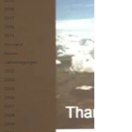
2020
2018
2017
2016
2015
Vorstand
Reisen
Jahrestagungen
2003
2004
2005
2006
2007
2008
2009