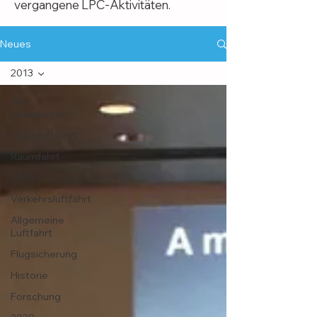
vergangene LPC-Aktivitäten.
Neues
2013
Alle
Neuigkeiten
Militärluftfahrt
Raumfahrt
2019
Verkehrsluftfahrt
Allgemeine
Luftfahrt
Flugsicherung
Historie
Forschung