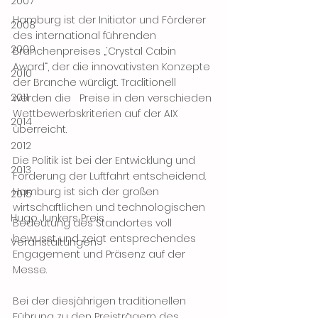
2007
Hamburg ist der Initiator und Förderer 
2008
des international führenden 
2009
Branchenpreises „‘Crystal Cabin 
Award“, der die innovativsten Konzepte 
2010
der Branche würdigt. Traditionell 
2011
werden die   Preise in den verschieden 
Wettbewerbskriterien auf der AIX 
2014
überreicht.
2012
Die Politik ist bei der Entwicklung und 
2013
Förderung der Luftfahrt entscheidend. 
Hamburg ist sich der großen 
2015
wirtschaftlichen und technologischen 
Hugo Junkers Preis
Bedeutung des Standortes voll 
bewusst und zeigt entsprechendes 
Veranstaltungen
Engagement und Präsenz auf der 
Messe.
Bei der diesjährigen traditionellen 
Führung zu den Preisträgern des 