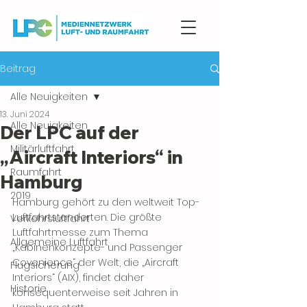
Beitrag
Alle Neuigkeiten
13. Juni 2024
Alle Neuigkeiten
Der LPC auf der
Militärluftfahrt
„Aircraft Interiors“ in
Raumfahrt
Hamburg
2019
Hamburg gehört zu den weltweit Top-
Luftfahrtstandorten. Die größte 
Verkehrsluftfahrt
Luftfahrtmesse zum Thema 
Allgemeine Luftfahrt
„Kabinenkonzepte- und Passenger 
Covenience“ der Welt, die „Aircraft 
Flugsicherung
Interiors“ (AIX), findet daher 
Historie
konsequenterweise seit Jahren in 