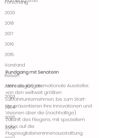
Hamburg statt.
Forschung
2020
2018
2017
2016
2015
Vorstand
Rundgang mit Senatorin
Reisen
Mehr als 450 internationale Aussteller, 
Jahrestagungen
von den weltweit größten 
2003
Luftfahrtunternehmen, bis zum Start-
Up, präsentieren ihre Innovationen und 
2004
Visionen über die (nachhaltige) 
2005
Zukunft des Fliegens, mit speziellem 
Fokus auf die 
2006
Flugzeugkabineninnenausstattung.