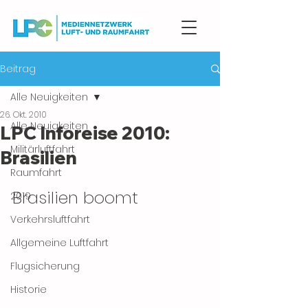
Beitrag
Alle Neuigkeiten
26. Okt. 2010
Alle Neuigkeiten
LPC Inforeise 2010:
Militärluftfahrt
Brasilien
Raumfahrt
Brasilien boomt
2019
Verkehrsluftfahrt
Allgemeine Luftfahrt
Flugsicherung
Historie