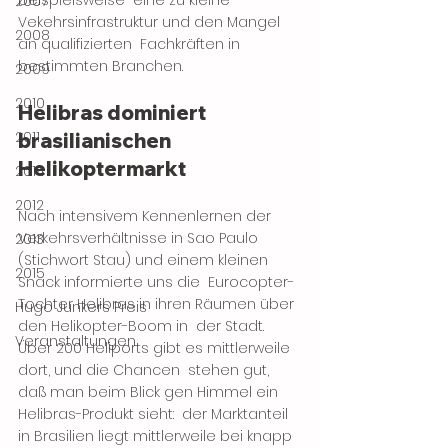
beispielsweise  eine zu kleine 
2007
Vekehrsinfrastruktur und den Mangel 
2008
an qualifizierten  Fachkräften in 
bestimmten Branchen.
2009
2010
Helibras dominiert 
2011
brasilianischen 
Helikoptermarkt
2014
2012
Nach intensivem Kennenlernen der 
Verkehrsverhältnisse in Sao Paulo  
2013
(Stichwort Stau) und einem kleinen 
2015
Snack informierte uns die  Eurocopter-
Tochter Helibras in ihren Räumen über 
Hugo Junkers Preis
den Helikopter-Boom in  der Stadt. 
Veranstaltungen
Über 200 Heliports gibt es mittlerweile 
dort, und die Chancen  stehen gut, 
daß man beim Blick gen Himmel ein 
Helibras-Produkt sieht:  der Marktanteil 
in Brasilien liegt mittlerweile bei knapp 