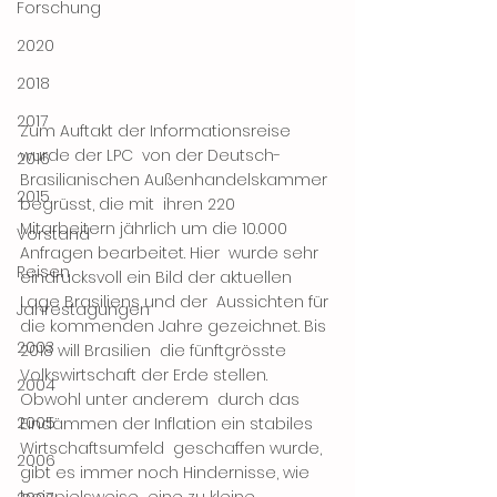
Forschung
2020
2018
2017
Zum Auftakt der Informationsreise 
wurde der LPC  von der Deutsch-
2016
Brasilianischen Außenhandelskammer 
2015
begrüsst, die mit  ihren 220 
Mitarbeitern jährlich um die 10.000 
Vorstand
Anfragen bearbeitet. Hier  wurde sehr 
Reisen
eindrucksvoll ein Bild der aktuellen 
Lage Brasiliens und der  Aussichten für 
Jahrestagungen
die kommenden Jahre gezeichnet. Bis 
2003
2018 will Brasilien  die fünftgrösste 
Volkswirtschaft der Erde stellen. 
2004
Obwohl unter anderem  durch das 
2005
Eindämmen der Inflation ein stabiles 
Wirtschaftsumfeld  geschaffen wurde, 
2006
gibt es immer noch Hindernisse, wie 