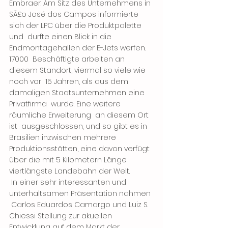
Embraer. Am Sitz des Unternehmens in 
SÃ£o José dos Campos informierte  
sich der LPC über die Produktpalette 
und  durfte einen Blick in die 
Endmontagehallen der E-Jets werfen. 
17000  Beschäftigte arbeiten an 
diesem Standort, viermal so viele wie 
noch vor  15 Jahren, als aus dem 
damaligen Staatsunternehmen eine 
Privatfirma  wurde. Eine weitere 
räumliche Erweiterung  an diesem Ort  
ist  ausgeschlossen, und so gibt es in 
Brasilien inzwischen mehrere  
Produktionsstätten, eine davon verfügt 
über die mit 5 Kilometern Länge  
viertlängste Landebahn der Welt.
 In einer sehr interessanten und 
unterhaltsamen Präsentation nahmen 
 Carlos Eduardos Camargo und Luiz S. 
Chiessi Stellung zur akuellen  
Entwicklung auf dem Markt der 