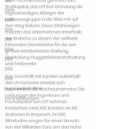
2007
dem Technikressort gehören zum 
Startkapital, das LHT bei Gründung als 
2008
eigenständigen Ableger der 
Lufthansagruppe Ende 1994 mit auf 
2009
den Weg bekam. Diese Erfahrungen 
2010
machte das Unternehmen innerhalb 
der Branche zu einem der weltweit 
2011
führenden Dienstleister für die vier 
2014
großen Kernbereiche Wartung, 
Überholung, Fluggeräteinstandhaltung 
2012
und Triebwerke.
2013
Das Geschäft mit Kunden außerhalb 
2015
des LH-Konzerns erweist sich 
Hugo Junkers Preis
zunehmend als Wachstumsmotor. Die 
Leistungen der Ingenieure und 
Veranstaltungen
Facharbeiter von LHT nehmen 
inzwischen rund 430 Kunden, an 60 
Stationen in Anspruch. 24 000 
Mitarbeiter sorgen für einen Umsatz 
von vier Milliarden Euro. Um das hohe 