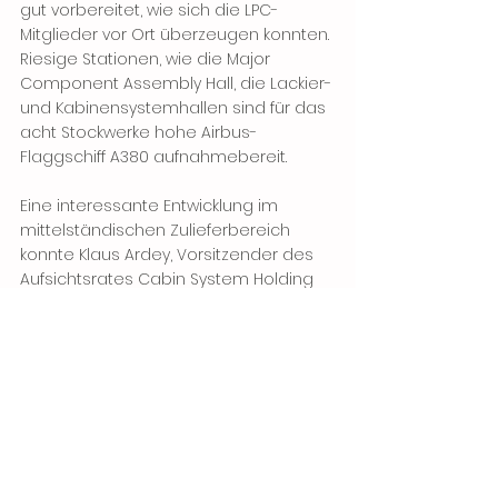
gut vorbereitet, wie sich die LPC-
Mitglieder vor Ort überzeugen konnten. 
Riesige Stationen, wie die Major 
Component Assembly Hall, die Lackier- 
und Kabinensystemhallen sind für das 
acht Stockwerke hohe Airbus-
Flaggschiff A380 aufnahmebereit.
Eine interessante Entwicklung im 
mittelständischen Zulieferbereich 
konnte Klaus Ardey, Vorsitzender des 
Aufsichtsrates Cabin System Holding 
(CSH) vorstellen. CSH als will als 
brandneues “Systemhaus” in der 
Luftfahrtbranche großen Herstellern 
von Passagier-Fluggerät alles 
anbieten, was in Zusammenhang mit 
der Kabine – von der Cockpittüre bis 
zum hinteren Druckspant – steht. Bis 
zum Jahresende sollen sich der CSH 