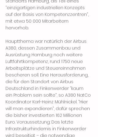
Standorts Hamburg, als Teil eines 
“einzigartigen industriellen Konzepts 
auf der Basis von Kompetenzzentren”, 
mit etwa 50 000 Mitarbeitern 
hervorhob.
Hauptthema war natürlich der Airbus 
A380, dessen Zusammenbau und 
Ausrüstung Hamburg noch weitere 
Luftfahrtkompetenz, rund 1750 neue 
Arbeitsplätze und Steuereinnahmen 
bescheren soll. Eine Herausforderung, 
die für den Standort von Airbus 
Deutschland in Finkenwerder “kaum 
ein Problem sein sollte”, so A380 NatCo 
Koordinator Karl-Heinz Mühlnickel. “Hier 
will man expandieren”, dafür sprechen 
die bisher investierten 162 Millionen 
Euro. Voraussetzung: Das letzte 
Infrastrukturhindernis in Finkenwerder 
wird beseitigt – die notwendige 