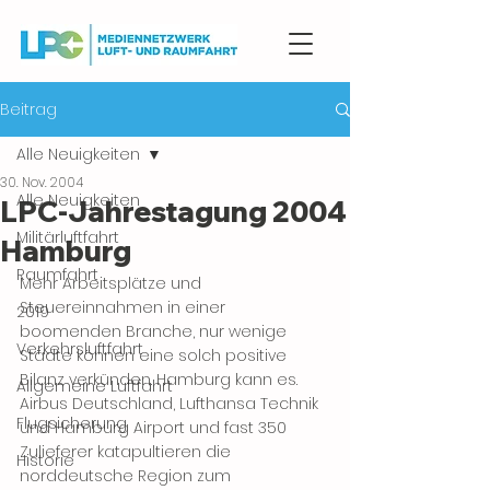
Beitrag
Alle Neuigkeiten
30. Nov. 2004
Alle Neuigkeiten
LPC-Jahrestagung 2004
Militärluftfahrt
Hamburg
Raumfahrt
Mehr Arbeitsplätze und 
Steuereinnahmen in einer 
2019
boomenden Branche, nur wenige 
Verkehrsluftfahrt
Städte können eine solch positive 
Bilanz verkünden. Hamburg kann es. 
Allgemeine Luftfahrt
Airbus Deutschland, Lufthansa Technik 
Flugsicherung
und Hamburg Airport und fast 350 
Zulieferer katapultieren die 
Historie
norddeutsche Region zum 