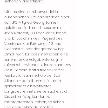
sicherlich längerfristig”.
Gibt es einen Strukturwandel im 
europäischen Luftverkehr? Nach einer 
von LPC-Mitglied Georg Sahnen 
geleiteten Podiumsdiskussion mit 
Jaan Albrecht, CEO der Star Alliance 
und Dr. Joachim Klein Mitglied des 
Vorstands der Eurowings AG und 
Geschäftsführer der germanwings 
GmbH war klar, dass inzwischen eine 
zunehmende Aufgabenteilung im 
Luftverkehr zwischen Allianzen und Low 
Cost Carriern stattzufinden. Carrier – 
wie Lufthansa, innerhalb der Star 
Alliance – betreiben mit Partnern 
gemeinsam ein weltweites 
Langstreckennetz. Sie versuchen auf 
kürzestem Weg Kunden zu 
marktgerechten Preisen, so schnell 
und angenehm als möglich, 