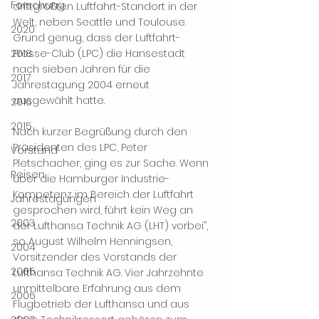
Forschung
drittgrößten Luftfahrt-Standort in der 
Welt, neben Seattle und Toulouse. 
2020
Grund genug, dass der Luftfahrt-
2018
Presse-Club (LPC) die Hansestadt 
nach sieben Jahren für die 
2017
Jahrestagung 2004 erneut 
ausgewählt hatte. 
2016
2015
Nach kurzer Begrüßung durch den 
Präsidenten des LPC, Peter 
Vorstand
Pletschacher, ging es zur Sache. Wenn 
Reisen
über die Hamburger Industrie-
Kompetenz im Bereich der Luftfahrt 
Jahrestagungen
gesprochen wird, führt kein Weg an 
2003
der Lufthansa Technik AG (LHT) vorbei”, 
so August Wilhelm Henningsen, 
2004
Vorsitzender des Vorstands der 
2005
Lufthansa Technik AG. Vier Jahrzehnte 
unmittelbare Erfahrung aus dem 
2006
Flugbetrieb der Lufthansa und aus 