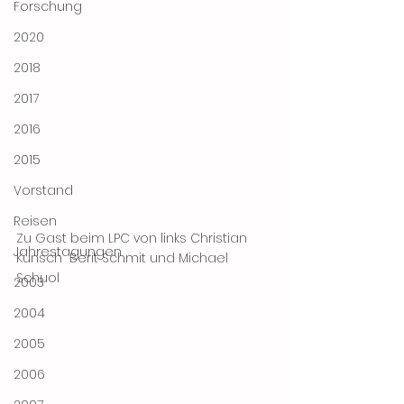
Forschung
2020
2018
2017
2016
2015
Vorstand
Reisen
Zu Gast beim LPC von links Christian 
Jahrestagungen
Kunsch  Berit Schmit und Michael 
Schuol
2003
2004
2005
2006