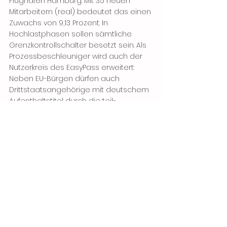
Flughafen Hamburg: Mit 35 neuen 
Mitarbeitern (real) bedeutet das einen 
Zuwachs von 9,13 Prozent. In 
Hochlastphasen sollen sämtliche 
Grenzkontrollschalter besetzt sein. Als 
Prozessbeschleuniger wird auch der 
Nutzerkreis des EasyPass erweitert: 
Neben EU-Bürgen dürfen auch 
Drittstaatsangehörige mit deutschem 
Aufenthaltstitel durch die teil-
automatisierte Grenzkontrolle. 
Ebenfalls erhöht wurde die Anzahl der 
Luftsicherheitsassistenten von Juni 
2023 bis Mai 2024 um knapp 10 Prozent. 
Verbesserung der Kontrolltechnik, 
Modernisierung mittels CT-Technik, 
Upgrade sämtlicher 
Sicherheitsscanner in Bezug auf die 
Detektionsleistung von verbotenen 
Gegenständen, moderne Scantechnik 