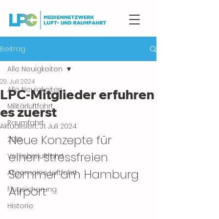
Beitrag
Alle Neuigkeiten
29. Juli 2024
Alle Neuigkeiten
LPC-Mitglieder erfuhren
Militärluftfahrt
es zuerst
Raumfahrt
Aktualisiert:
31. Juli 2024
Neue Konzepte für 
2019
einen stressfreien 
Verkehrsluftfahrt
Sommer am Hamburg 
Allgemeine Luftfahrt
Airport
Flugsicherung
Historie