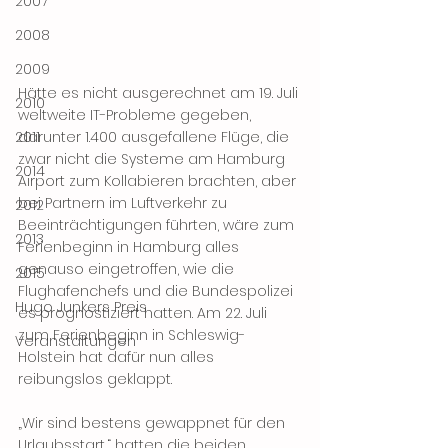
2007
2008
2009
Hätte es nicht ausgerechnet am 19. Juli 
2010
weltweite IT-Probleme gegeben, 
2011
darunter 1.400 ausgefallene Flüge, die 
zwar nicht die Systeme am Hamburg 
2014
Airport zum Kollabieren brachten, aber 
bei Partnern im Luftverkehr zu 
2012
Beeinträchtigungen führten, wäre zum 
2013
Ferienbeginn in Hamburg alles 
genauso eingetroffen, wie die 
2015
Flughafenchefs und die Bundespolizei 
Hugo Junkers Preis
es prognostiziert hatten. Am 22. Juli 
zum Ferienbeginn in Schleswig-
Veranstaltungen
Holstein hat dafür nun alles 
reibungslos geklappt.
„Wir sind bestens gewappnet für den 
Urlaubsstart,“ hatten die beiden 